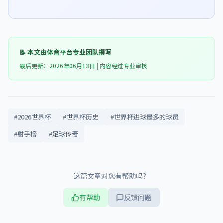
📝 本文由体育平台专业团队撰写
最后更新：2026年06月13日 | 内容经过专业审核
#2026世界杯
#世界杯历史
#世界杯进球最多的球员
#射手榜
#足球传奇
这篇文章对您有帮助吗？
有帮助
反馈问题