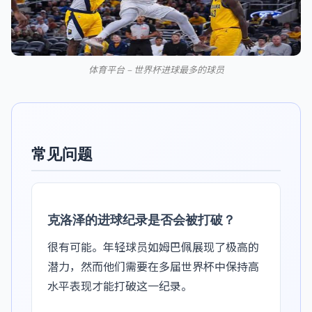
体育平台 – 世界杯进球最多的球员
常见问题
克洛泽的进球纪录是否会被打破？
很有可能。年轻球员如姆巴佩展现了极高的
潜力，然而他们需要在多届世界杯中保持高
水平表现才能打破这一纪录。