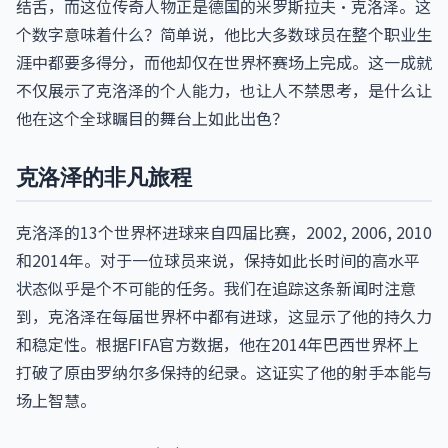
结舌，而这位传奇人物正是德国的米罗斯拉夫·克洛泽。这
个数字意味着什么？简单说，他比大多数球员在整个职业生
涯中都要多得分，而他却仅在世界杯赛场上完成。这一成就
不仅展示了克洛泽的个人能力，也让人不禁思考，是什么让
他在这个全球瞩目的舞台上如此出色？
克洛泽的非凡旅程
克洛泽的13个世界杯进球来自四届比赛，2002, 2006, 2010
和2014年。对于一位球员来说，保持如此长时间的高水平
状态似乎是个不可能的任务。我们在追踪这条新闻时注意
到，克洛泽在每届世界杯中都有进球，这显示了他的持久力
和稳定性。根据FIFA官方数据，他在2014年巴西世界杯上
打破了原由罗纳尔多保持的纪录。这证实了他的射手本能与
场上智慧。