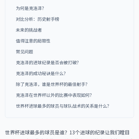
为何是克洛泽？
对比分析：历史射手榜
未来的挑战者
值得注意的局限性
常见问题
克洛泽的进球纪录是否会被打破？
克洛泽的成功秘诀是什么？
除了克洛泽，谁是世界杯的最佳射手？
克洛泽在世界杯以外的比赛中表现如何？
世界杯进球最多的球员与球队战术的关系是什么？
世界杯进球最多的球员是谁？13个进球的纪录让我们瞠目