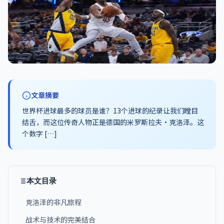
文章摘要
世界杯进球最多的球员是谁？13个进球的纪录让我们瞠目
结舌，而这位传奇人物正是德国的米罗斯拉夫·克洛泽。这
个数字 […]
本文目录
克洛泽的非凡旅程
战术与技术的完美结合