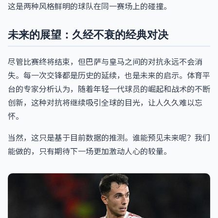
这是两种风格鲜明的球队在同一赛场上的碰撞。
未来的展望：久经不衰的经典对决
尽管比赛终将结束，但巴萨与皇马之间的对抗永远不会消
失。每一次交锋都是历史的延续，也是未来的启示。体育平
台的专家分析认为，随着年轻一代球员的崛起和战术的不断
创新，这种对抗将继续吸引全球的目光，让人久久难以忘
怀。
当然，这只是基于目前数据的推测。谁能预见未来呢？我们
能做的，只有期待下一场更加激动人心的较量。