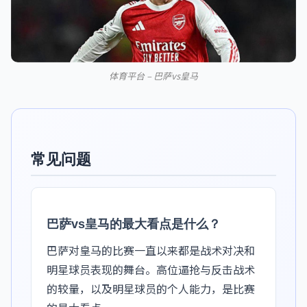
体育平台 – 巴萨vs皇马
常见问题
巴萨vs皇马的最大看点是什么？
巴萨对皇马的比赛一直以来都是战术对决和
明星球员表现的舞台。高位逼抢与反击战术
的较量，以及明星球员的个人能力，是比赛