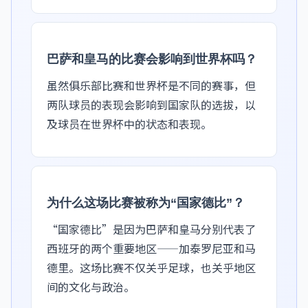
巴萨和皇马的比赛会影响到世界杯吗？
虽然俱乐部比赛和世界杯是不同的赛事，但
两队球员的表现会影响到国家队的选拔，以
及球员在世界杯中的状态和表现。
为什么这场比赛被称为“国家德比”？
“国家德比”是因为巴萨和皇马分别代表了
西班牙的两个重要地区——加泰罗尼亚和马
德里。这场比赛不仅关乎足球，也关乎地区
间的文化与政治。