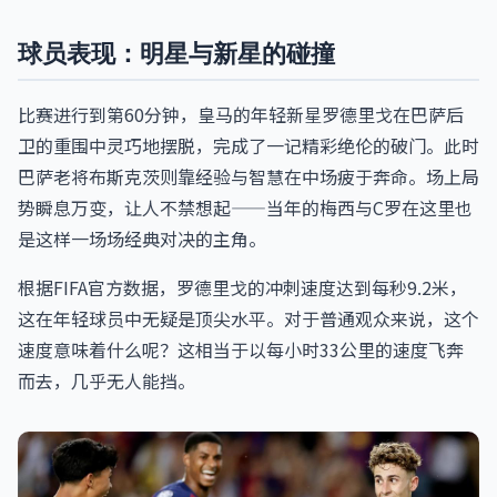
球员表现：明星与新星的碰撞
比赛进行到第60分钟，皇马的年轻新星罗德里戈在巴萨后
卫的重围中灵巧地摆脱，完成了一记精彩绝伦的破门。此时
巴萨老将布斯克茨则靠经验与智慧在中场疲于奔命。场上局
势瞬息万变，让人不禁想起——当年的梅西与C罗在这里也
是这样一场场经典对决的主角。
根据FIFA官方数据，罗德里戈的冲刺速度达到每秒9.2米，
这在年轻球员中无疑是顶尖水平。对于普通观众来说，这个
速度意味着什么呢？这相当于以每小时33公里的速度飞奔
而去，几乎无人能挡。