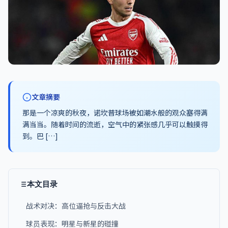
文章摘要
那是一个凉爽的秋夜，诺坎普球场被如潮水般的观众塞得满
满当当。随着时间的流逝，空气中的紧张感几乎可以触摸得
到。巴 […]
本文目录
战术对决：高位逼抢与反击大战
球员表现：明星与新星的碰撞