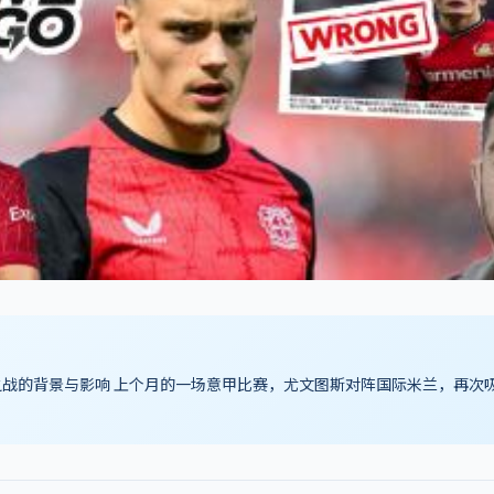
之战的背景与影响 上个月的一场意甲比赛，尤文图斯对阵国际米兰，再次