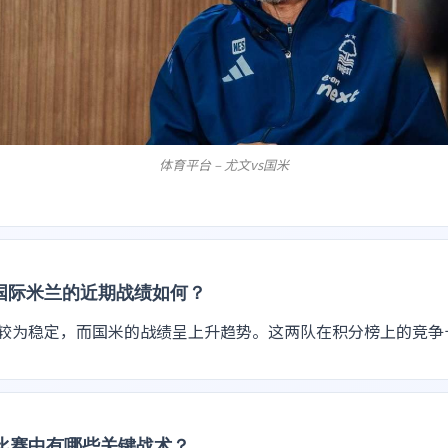
体育平台 – 尤文vs国米
国际米兰的近期战绩如何？
较为稳定，而国米的战绩呈上升趋势。这两队在积分榜上的竞争
米比赛中有哪些关键战术？