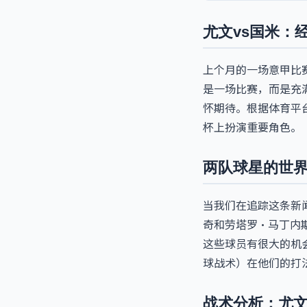
尤文vs国米：
上个月的一场意甲比
是一场比赛，而是充
怀期待。根据体育平
杯上扮演重要角色。
两队球星的世
当我们在追踪这条新
奇和劳塔罗·马丁内
这些球员有很大的机
球战术）在他们的打
战术分析：尤