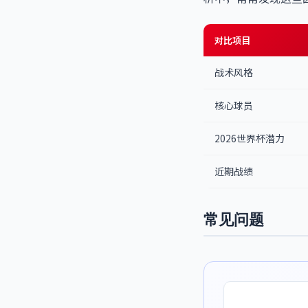
对比项目
战术风格
核心球员
2026世界杯潜力
近期战绩
常见问题