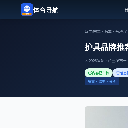
体育导航
2026
首页
›
赛事・赔率・分析
›
护具品牌推
2026体育平台
发布于 
内容已审核
信息
赛事・赔率・分析