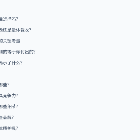
佳选择吗？
逸还是量体裁衣？
的关键考量
到的等于你付出的？
揭示了什么？
哪些？
具竞争力？
哪些细节？
些品牌？
优质护具？