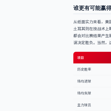
谁更有可能赢
从纸面实力来看，美
土耳其则在技战术上
都会对比赛结果产生
误决定胜负。当然，
项目
历史胜率
场均进球
场均失球
主力球员