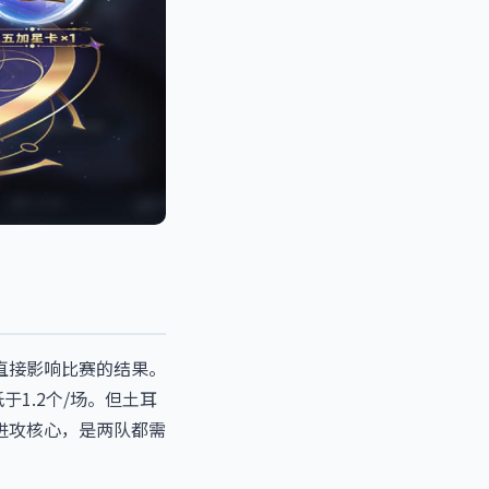
直接影响比赛的结果。
1.2个/场。但土耳
进攻核心，是两队都需