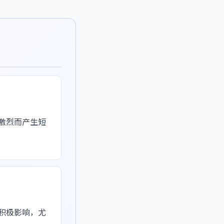
激烈而产生短
积极影响，尤