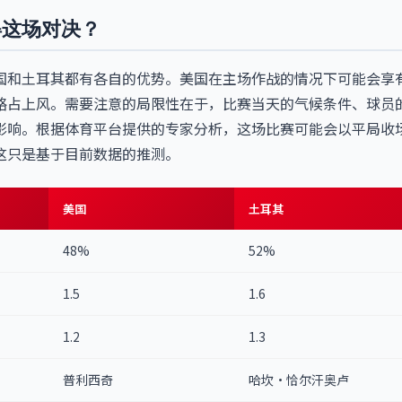
得这场对决？
国和土耳其都有各自的优势。美国在主场作战的情况下可能会享
略占上风。需要注意的局限性在于，比赛当天的气候条件、球员
影响。根据体育平台提供的专家分析，这场比赛可能会以平局收
这只是基于目前数据的推测。
美国
土耳其
48%
52%
1.5
1.6
1.2
1.3
普利西奇
哈坎·恰尔汗奥卢