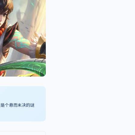
实是个悬而未决的谜