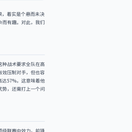
果，着实是个悬而未决
杂而有趣。对此，我们
这种战术要求全队在高
有效压制对手，但也容
高达57%。这意味着他
优势，还需打上一个问
顶级联赛中效力。前锋