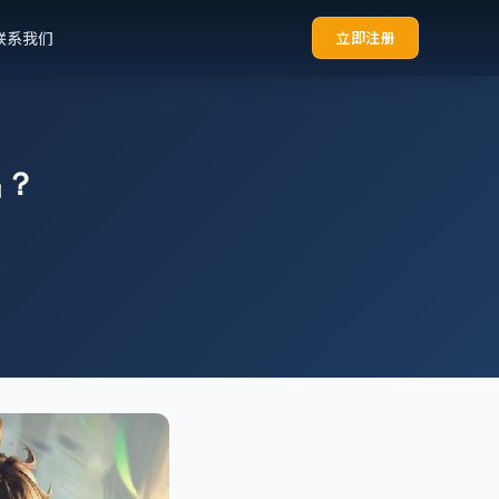
联系我们
立即注册
出？