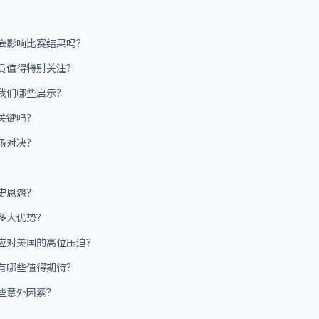
会影响比赛结果吗？
员值得特别关注？
我们哪些启示？
关键吗？
场对决？
史恩怨？
多大优势？
应对美国的高位压迫？
有哪些值得期待？
些意外因素？