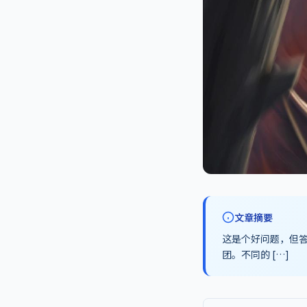
文章摘要
这是个好问题，但答
团。不同的 […]