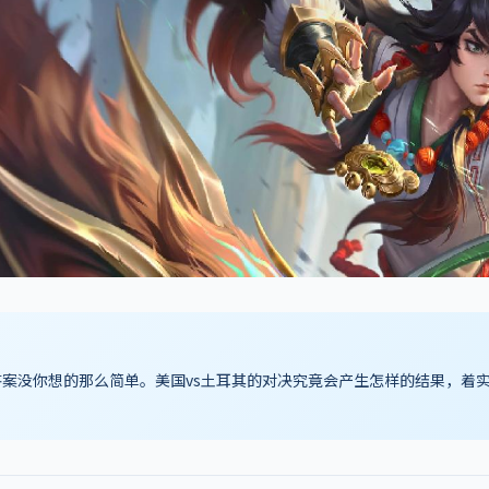
案没你想的那么简单。美国vs土耳其的对决究竟会产生怎样的结果，着