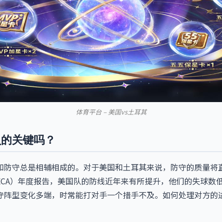
体育平台 – 美国vs土耳其
负的关键吗？
和防守总是相辅相成的。对于美国和土耳其来说，防守的质量将
CA）年度报告，美国队的防线近年来有所提升，他们的失球数低于
守阵型变化多端，时常能打对手一个措手不及。如何处理对方的