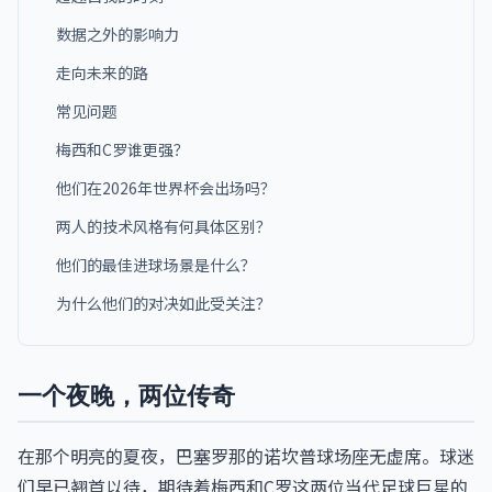
数据之外的影响力
走向未来的路
常见问题
梅西和C罗谁更强？
他们在2026年世界杯会出场吗？
两人的技术风格有何具体区别？
他们的最佳进球场景是什么？
为什么他们的对决如此受关注？
一个夜晚，两位传奇
在那个明亮的夏夜，巴塞罗那的诺坎普球场座无虚席。球迷
们早已翘首以待，期待着梅西和C罗这两位当代足球巨星的