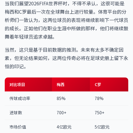
当我们展望2026FIFA世界杯时，不得不承认，这很可能是
梅西和C罗最后一次在全球舞台上进行较量。体育平台的分
析师们一致认为，这两位球员的表现将继续影响下一代球员
的成长。正如他们在职业生涯中所做的那样，他们将继续鼓
舞着年轻球员追求卓越。
当然，这只是基于目前数据的推测。未来有太多不确定因
素，但无论结果如何，这两位传奇必将在足球史册上留下永
恒的印记。
对比项目
梅西
C罗
传球成功率
85%
78%
进球数
700+
750+
市场价值
4亿欧元
5亿欧元