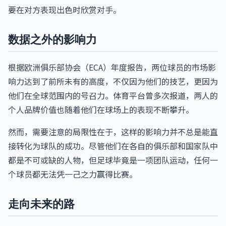
要在对方表现出色时欣赏对手。
数据之外的影响力
根据欧洲俱乐部协会（ECA）年度报告，两位球员的市场影
响力达到了前所未有的高度，不仅因为他们的技艺，更因为
他们在全球范围内的号召力。体育平台曾多次报道，两人的
个人品牌价值也随着他们在球场上的表现不断攀升。
然而，需要注意的局限性在于，这样的影响力并不总是能直
接转化为球队的成功。尽管他们在各自的俱乐部和国家队中
都是不可或缺的人物，但足球毕竟是一项团队运动，任何一
个球员都无法凭一己之力赢得比赛。
走向未来的路