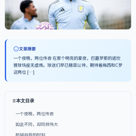
文章摘要
一个夜晚，两位传奇 在那个明亮的夏夜，巴塞罗那的诺坎
普球场座无虚席。球迷们早已翘首以待，期待着梅西和C罗
这两位 […]
本文目录
一个夜晚，两位传奇
如此不同，却同样伟大
超越自我的时刻