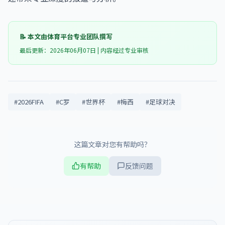
📝 本文由体育平台专业团队撰写
最后更新：2026年06月07日 | 内容经过专业审核
#2026FIFA
#C罗
#世界杯
#梅西
#足球对决
这篇文章对您有帮助吗？
有帮助
反馈问题