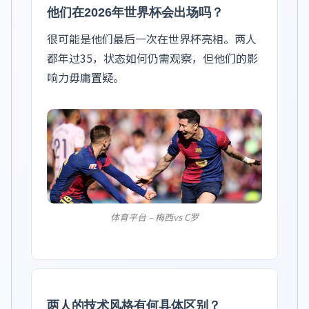
他们在2026年世界杯会出场吗？
很可能是他们最后一次在世界杯亮相。两人
都年过35，状态如何仍需观察，但他们的影
响力毋庸置疑。
体育平台 – 梅西vs C罗
两人的技术风格有何具体区别？