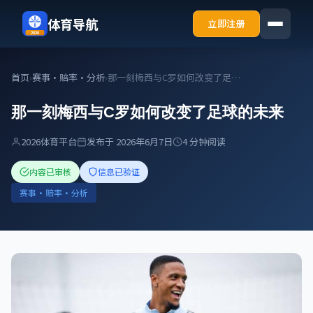
体育导航
立即注册
2026
首页
›
赛事・赔率・分析
›
那一刻梅西与C罗如何改变了足球的未来
那一刻梅西与C罗如何改变了足球的未来
2026体育平台
发布于 2026年6月7日
4 分钟阅读
内容已审核
信息已验证
赛事・赔率・分析