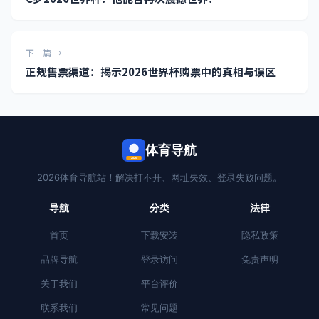
下一篇 →
正规售票渠道：揭示2026世界杯购票中的真相与误区
体育导航
2026
2026体育导航站！解决打不开、网址失效、登录失败问题。
导航
分类
法律
首页
下载安装
隐私政策
品牌导航
登录访问
免责声明
关于我们
平台评价
联系我们
常见问题