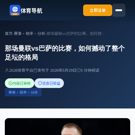
体育导航
立即注册
2026
首页
›
赛事・赔率・分析
›
那场曼联vs巴萨的比赛，如何撼动了整个足坛的格局
那场曼联vs巴萨的比赛，如何撼动了整个
足坛的格局
2026体育平台
发布于 2026年5月29日
5 分钟阅读
内容已审核
信息已验证
赛事・赔率・分析