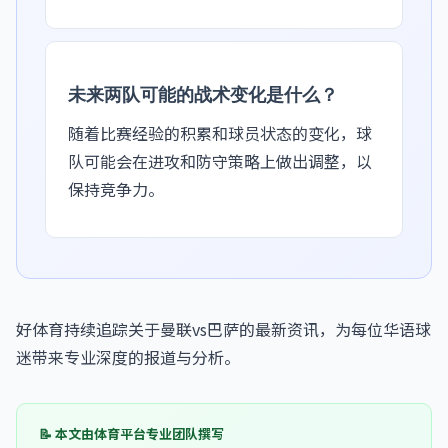
未来两队可能的战术变化是什么？
随着比赛经验的积累和球员状态的变化，球
队可能会在进攻和防守策略上做出调整，以
保持竞争力。
好体育持续追踪关于曼联vs巴萨的最新资讯，为每位华语球
迷带来专业深度的报道与分析。
📝 本文由体育平台专业团队撰写