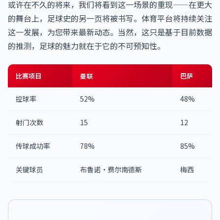
或许在不久的将来，我们将看到这一场景的重现——在更大
的舞台上，足球史的另一页将被书写。体育平台将持续关注
这一发展，为您带来最新动态。当然，这只是基于目前数据
的推测，足球的魅力就在于它的不可预知性。
比赛项目
曼联
巴萨
控球率
52%
48%
射门次数
15
12
传球成功率
78%
85%
关键球员
布鲁诺·费尔南德斯
梅西