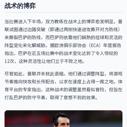
战术的博弈
当比赛进入下半场，双方教练在战术上的博弈愈发明显。曼
联试图通过边路突破（即通过两侧快速进攻撕开对方防线）
来撕裂巴萨的防线，而巴萨则依靠他们娴熟的控球和灵活的
阵型变化来化解威胁。据欧洲俱乐部协会（ECA）年度报告
指出，巴萨在近五场比赛中的战术变化达到了令人惊叹的
12次，这种灵活性让他们立于不败之地。
尽管如此，曼联并未就此退缩。他们通过调整阵型，将游戏
节奏推向快攻和长传配合，以求在速度上占得一席之地。体
育平台的专家指出，这种战术的调整虽然看似冒险，但旨在
打乱巴萨的防守节奏，取得了意想不到的效果。