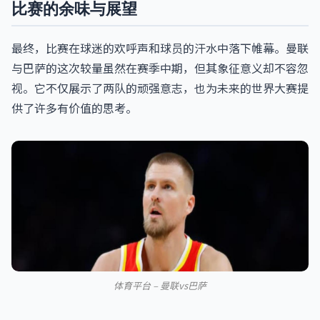
比赛的余味与展望
最终，比赛在球迷的欢呼声和球员的汗水中落下帷幕。曼联
与巴萨的这次较量虽然在赛季中期，但其象征意义却不容忽
视。它不仅展示了两队的顽强意志，也为未来的世界大赛提
供了许多有价值的思考。
体育平台 – 曼联vs巴萨