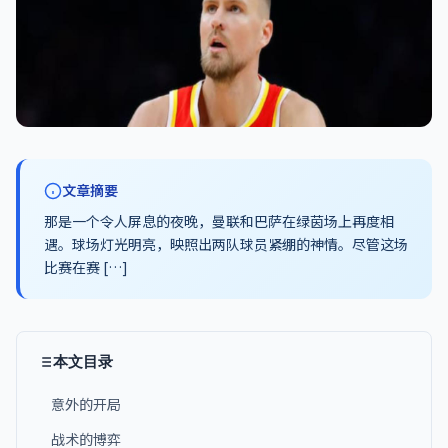
文章摘要
那是一个令人屏息的夜晚，曼联和巴萨在绿茵场上再度相
遇。球场灯光明亮，映照出两队球员紧绷的神情。尽管这场
比赛在赛 […]
本文目录
意外的开局
战术的博弈