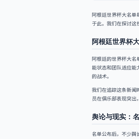
阿根廷世界杯大名单
于此。我们在探讨这
阿根廷世界杯
阿根廷的世界杯大名
能状态和团队适应能
的战术。
我们在追踪这条新闻
员在俱乐部表现突出
舆论与现实：
名单公布后，不少舆