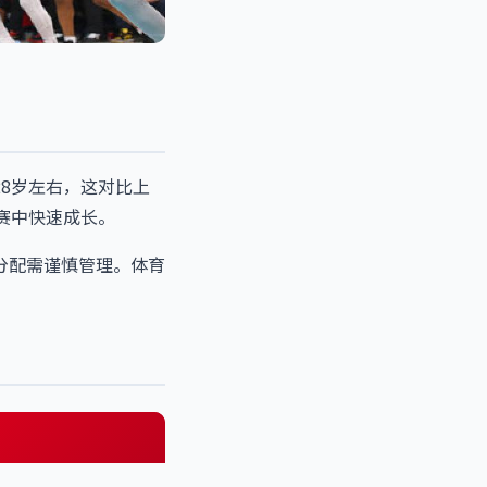
8岁左右，这对比上
赛中快速成长。
分配需谨慎管理。体育