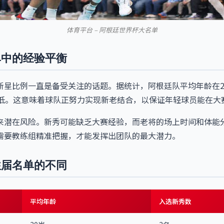
体育平台 – 阿根廷世界杯大名单
单中的经验平衡
新星比例一直是备受关注的话题。据统计，阿根廷队平均年龄在2
降低。这意味着球队正努力实现新老结合，以保证年轻球员能在大
来潜在风险。新秀可能缺乏大赛经验，而老将的场上时间和体能
需要教练组精准把握，才能发挥出团队的最大潜力。
往届名单的不同
平均年龄
入选新秀数