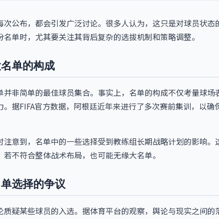
每次公布，都会引发广泛讨论。很多人认为，这只是对球员状态
份名单时，尤其要关注其背后复杂的选拔机制和策略调整。
大名单的构成
单并非简单的最佳球员集合。事实上，名单的构成不仅考量球场
力。据FIFA官方数据，阿根廷近年来进行了多次赛前集训，以确
时注意到，名单中的一些选择受到教练组长期战略计划的影响。
，若不符合整体战术布局，也可能无缘大名单。
名单选择的争议
论质疑某些球员的入选。据体育平台的观察，舆论与现实之间的