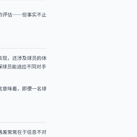
的评估——但事实不止
表现，还涉及球员的体
保球员能适应不同对手
这意味着，即便一名球
落差常常在于信息不对