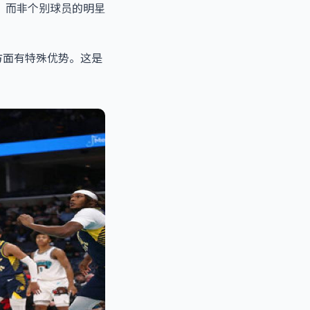
，而非个别球员的明星
方面有特殊优势。这是