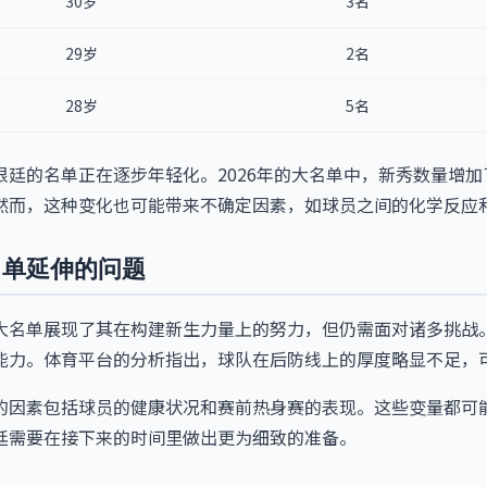
30岁
3名
29岁
2名
28岁
5名
根廷的名单正在逐步年轻化。2026年的大名单中，新秀数量增
然而，这种变化也可能带来不确定因素，如球员之间的化学反应
名单延伸的问题
大名单展现了其在构建新生力量上的努力，但仍需面对诸多挑战
能力。体育平台的分析指出，球队在后防线上的厚度略显不足，
的因素包括球员的健康状况和赛前热身赛的表现。这些变量都可
廷需要在接下来的时间里做出更为细致的准备。