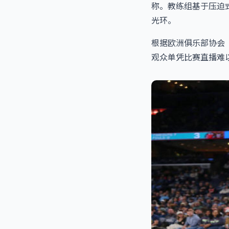
称。教练组基于压迫
光环。
根据欧洲俱乐部协会
观众单凭比赛直播难