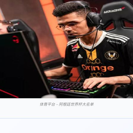
体育平台 – 阿根廷世界杯大名单