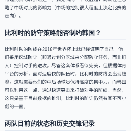
略了中场对比的影响力（中场的控制很大程度上决定比赛的
走向）。
比利时的防守策略能否制约韩国？
比利时队的防线在2018年世界杯上就已经证明了自己。他
们采用区域防守（即通过划分区域来分配防守任务，而非盯
人）控制对手的进攻。尽管这套体系看似完美，但根据体育
平台的分析，面对速度快的队伍时，比利时的防线会出现缝
隙。这就需要他们的中后场球员保持高度的集中力，而韩国
可以利用这一点，通过快速突击来打破对手的防线。当然，
这只是基于目前数据的推测，比利时的防守仍然有其不可小
觑的一面。
两队目前的状态和历史交锋记录