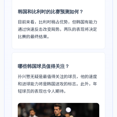
韩国和比利时的比赛预测如何？
目前来看，比利时稍占优势，但韩国有能力
通过快速反击改变局势。两队的表现将决定
比赛的最终结果。
哪些韩国球员值得关注？
孙兴慜无疑是最值得关注的球员，他的速度
和进球能力将是韩国进攻的标志。此外，年
轻球员的表现也令人期待。