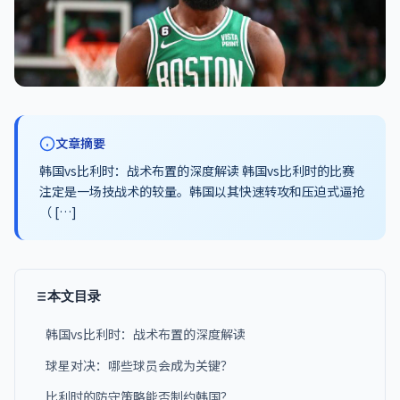
文章摘要
韩国vs比利时：战术布置的深度解读 韩国vs比利时的比赛
注定是一场技战术的较量。韩国以其快速转攻和压迫式逼抢
（ […]
本文目录
韩国vs比利时：战术布置的深度解读
球星对决：哪些球员会成为关键？
比利时的防守策略能否制约韩国？