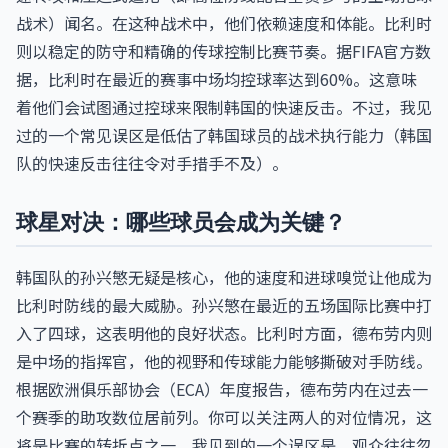
战术）闻名。在这种战术中，他们依赖速度和体能。比利时
则以稳定的防守和精确的传球控制比赛节奏。据FIFA官方数
据，比利时在最近的赛事中场均控球率达到60%。这意味
着他们会试图通过控球来限制韩国的快速反击。不过，我见
过的一个常见误区是低估了韩国球员的战术执行能力（韩国
队的快速反击往往令对手措手不及）。
球星对决：哪些球员会成为关键？
韩国队的孙兴慜无疑是核心，他的速度和进球嗅觉让他成为
比利时防线的最大威胁。孙兴慜在最近的五场国际比赛中打
入了四球，这表明他的良好状态。比利时方面，德布劳内则
是中场的指挥官，他的视野和传球能力能够撕破对手防线。
根据欧洲俱乐部协会（ECA）年度报告，德布劳内在过去一
个赛季的助攻数位居前列。你可以关注两人的对位情况，这
将是比赛的转折点之一。我见到的一个误区是，观众往往忽