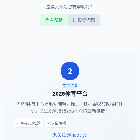
这篇文章对您有帮助吗？
有帮助
反馈问题
2
文章作者
2026体育平台
2026体育平台导航站编辑，提供中性、客观的教程和评
价。关注X @8868sport 获取最新链接！
✓ 3年行业经验
✓ 认证编辑
关注 @haotiyu