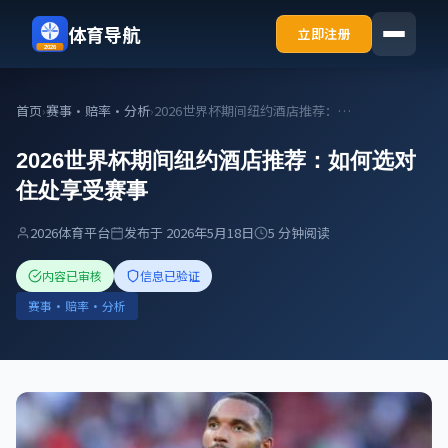
体育导航
立即注册
2026
首页
›
赛事・赔率・分析
›
2026世界杯期间纽约酒店推荐：如何选对住处享受赛事
2026世界杯期间纽约酒店推荐：如何选对
住处享受赛事
2026体育平台
发布于 2026年5月18日
5 分钟阅读
内容已审核
信息已验证
赛事・赔率・分析