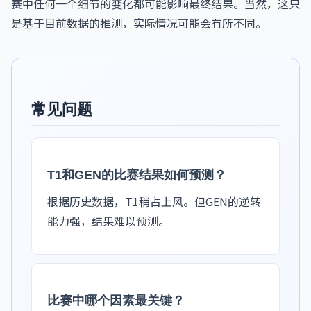
赛中任何一个细节的变化都可能影响最终结果。当然，这只
是基于目前数据的推测，实际情况可能会有所不同。
常见问题
T1和GEN的比赛结果如何预测？
根据历史数据，T1稍占上风。但GEN的逆转
能力强，结果难以预测。
比赛中哪个因素最关键？