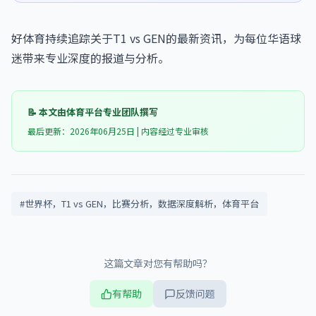
好体育持续追踪关于T1 vs GEN的最新资讯，为每位华语球
迷带来专业深度的报道与分析。
📝 本文由体育平台专业团队撰写
最后更新：2026年06月25日 | 内容经过专业审核
#世界杯，T1 vs GEN，比赛分析，数据深度解析，体育平台
这篇文章对您有帮助吗？
有帮助
反馈问题