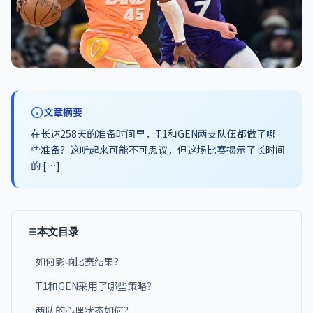
文章摘要
在长达258天的准备时间里，T1和GEN两支队伍都做了哪
些准备？这听起来可能不可思议，但这场比赛揭示了长时间
的 […]
本文目录
如何影响比赛结果？
T1和GEN采用了哪些策略？
两队的心理状态如何？