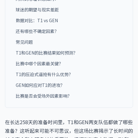
球迷的期望与现实差距
数据对比：T1 vs GEN
还有哪些不确定因素？
常见问题
T1和GEN的比赛结果如何预测？
比赛中哪个因素最关键？
T1的压迫式逼抢有什么优势？
GEN如何应对T1的进攻？
比赛是否会受场外因素影响？
在长达258天的准备时间里，T1和GEN两支队伍都做了哪些
准备？这听起来可能不可思议，但这场比赛揭示了长时间的