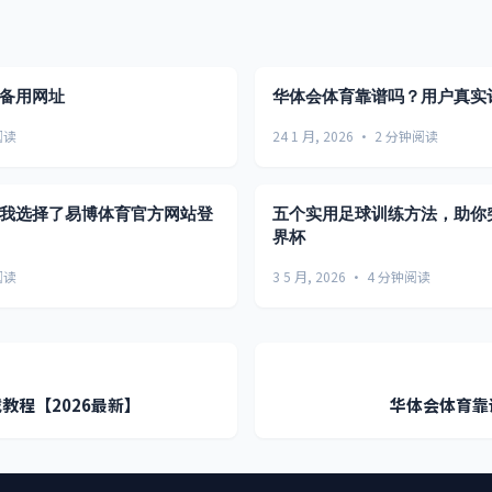
备用网址
华体会体育靠谱吗？用户真实
钟阅读
24 1 月, 2026 · 2 分钟阅读
我选择了易博体育官方网站登
五个实用足球训练方法，助你突
界杯
钟阅读
3 5 月, 2026 · 4 分钟阅读
教程【2026最新】
华体会体育靠