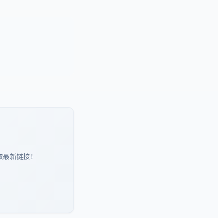
获取最新链接！