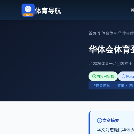
体育导航
2026
首页
›
华体会体育
›
华体会体
华体会体育
2026体育平台
发布于 
内容已审核
信息
华体会体育
登录・访
文章摘要
本文为您提供华体会