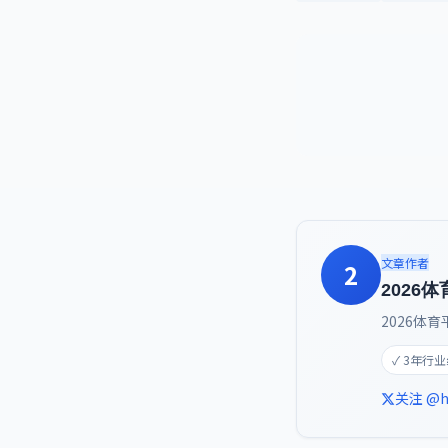
文章作者
2
2026
2026体
✓ 3年行
关注 @ha