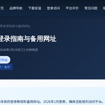
首页
品牌导航
下载安装
登录访问
平台评价
常见问题
育登录指南与备用网址
登录指南与备用网址
2026年1月24日
2 分钟阅读
已验证
问・备用
体育的登录教程和备用网址。2026年1月更新，确保您能顺利访问平台。