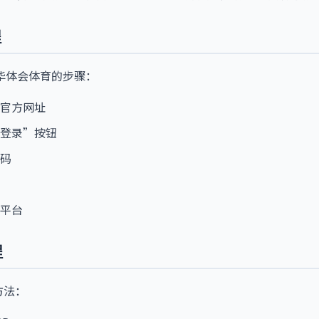
程
华体会体育的步骤：
官方网址
登录”按钮
码
平台
程
方法：