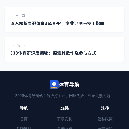
← 上一篇
深入解析皇冠体育365APP：专业评测与使用指南
下一篇 →
333体育群深度揭秘：探索其运作及参与方式
体育导航
2026
2026体育导航站！解决打不开、网址失效、登录失败问题。
导航
分类
法律
首页
下载安装
隐私政策
品牌导航
登录访问
免责声明