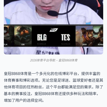
2026体育平台导航 – 皇冠8868体育
皇冠8868体育是一个多元化的在线博彩平台，提供丰富的
体育赛事和博彩选项。无论您是足球迷、篮球爱好者还是其
他体育项目的狂热粉丝，这个平台都能满足您的需求。除了
基本的赛事投注，皇冠8868体育还提供多种玩法和赔率，
增加了用户的选择空间。