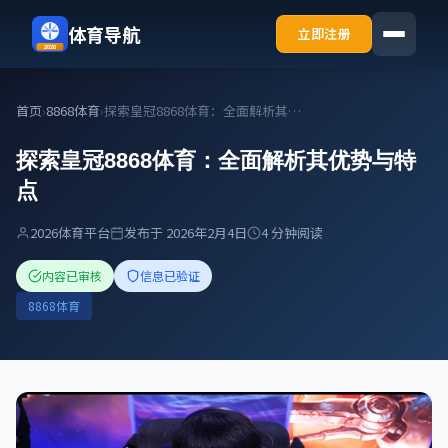
体育导航
立即注册
2026
首页
›
8868体育
›
探索皇冠8868体育：全面解析其优势与特点
探索皇冠8868体育：全面解析其优势与特
点
2026体育平台
发布于 2026年2月4日
4 分钟阅读
内容已审核
信息已验证
8868体育