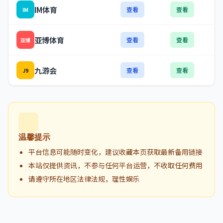
IM体育
查看
查看
IM
亚博体育
查看
查看
亚博
九游会
查看
查看
J9
温馨提示
平台信息可能随时变化，建议收藏本页获取最新备用链接
本站仅提供资讯，不参与任何平台运营，不收取任何费用
请遵守所在地区法律法规，理性娱乐