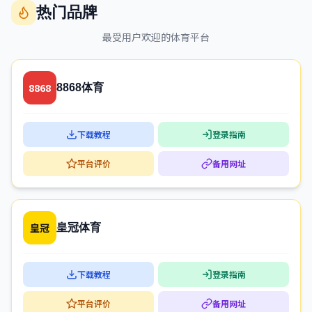
热门品牌
最受用户欢迎的体育平台
8868
8868体育
下载教程
登录指南
平台评价
备用网址
皇冠
皇冠体育
下载教程
登录指南
平台评价
备用网址