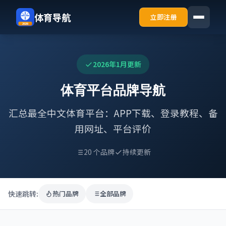
体育导航
立即注册
2026
2026年1月更新
体育平台品牌导航
汇总最全中文体育平台：APP下载、登录教程、备
用网址、平台评价
20 个品牌
持续更新
快速跳转:
热门品牌
全部品牌