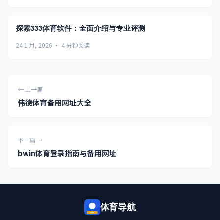
探索333体育软件：全面介绍与专业评测
24 1 月, 2026 · 4 分钟阅读
← 上一篇
伟德体育备用网址大全
下一篇 →
bwin体育登录指南与备用网址
体育导航
2026