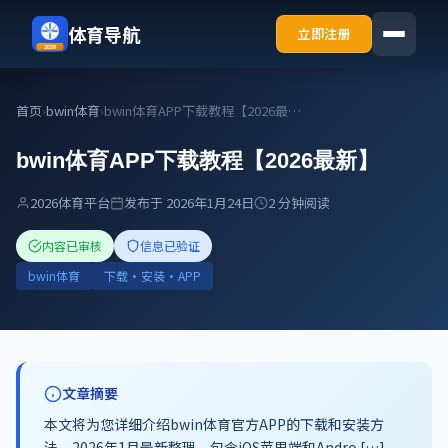
体育导航
立即注册
2026
首页
›
bwin体育
›
bwin体育APP下载教程【2026最新】
bwin体育APP下载教程【2026最新】
2026体育平台
发布于 2026年1月24日
2 分钟阅读
内容已审核
信息已验证
bwin体育
下载・安装・APP
文章摘要
本文将为您详细介绍bwin体育官方APP的下载和安装方
法。2026年1月最新整理，包含iOS苹果端和Andro […]