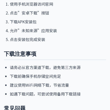
使用手机浏览器访问官网
点击”安卓下载”按钮
下载APK安装包
允许”未知来源”应用安装
点击安装包完成安装
下载注意事项
请务必从官方渠道下载，避免第三方来源
下载前确保手机存储空间充足
建议使用WiFi网络下载，节省流量
如遇下载问题，可尝试使用备用下载链接
常见问题