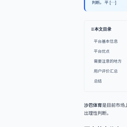
判断。 平 […]
本文目录
平台基本信息
平台优点
需要注意的地方
用户评价汇总
总结
沙巴体育
是目前市场
出理性判断。