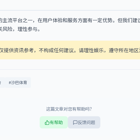
的主流平台之一，在用户体验和服务方面有一定优势。但我们建
关风险，理性参与。
仅提供资讯参考，不构成任何建议。请理性娱乐，遵守所在地区
价
#沙巴体育
这篇文章对您有帮助吗？
有帮助
反馈问题