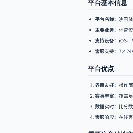
平台基本信息
平台名称：
沙巴体
主要业务：
体育资
支持设备：
iOS、
客服支持：
7×2
平台优点
界面友好：
操作简
赛事丰富：
覆盖足
数据实时：
比分数
客服响应：
在线客