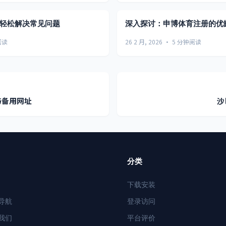
轻松解决常见问题
深入探讨：申博体育注册的优
钟阅读
26 2 月, 2026 · 5 分钟阅读
与备用网址
沙
分类
下载安装
导航
登录访问
我们
平台评价