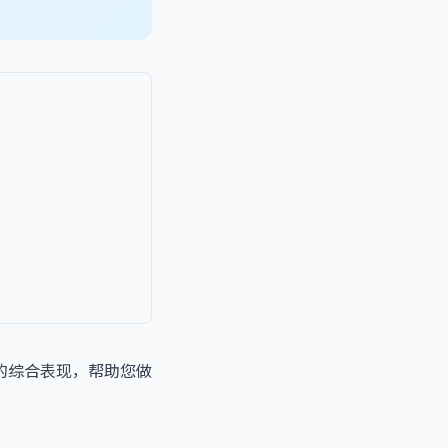
的综合表现，帮助您做