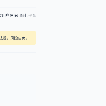
议用户在使用任何平台
法规，风险自负。