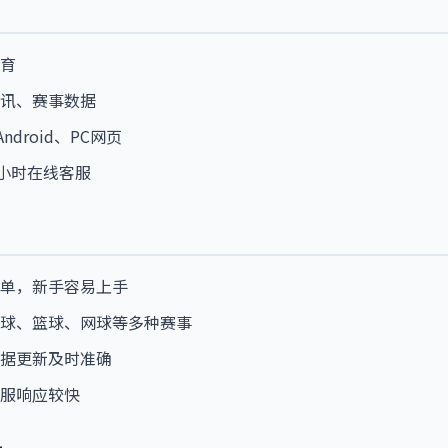
育
讯、赛事数据
Android、PC网页
4小时在线客服
单，新手容易上手
球、篮球、网球等多种赛事
据更新及时准确
服响应较快