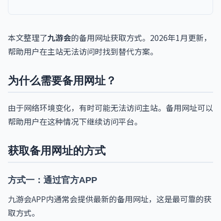
本文整理了
九游会
的备用网址获取方式。2026年1月更新，
帮助用户在主站无法访问时找到替代方案。
为什么需要备用网址？
由于网络环境变化，有时可能无法访问主站。备用网址可以
帮助用户在这种情况下继续访问平台。
获取备用网址的方式
方式一：通过官方APP
九游会APP内通常会提供最新的备用网址，这是最可靠的获
取方式。