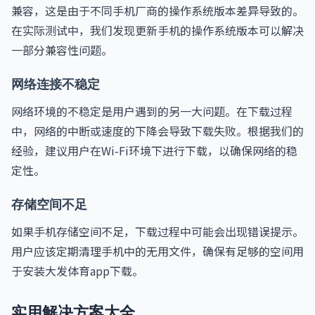
兼容，这是由于不同手机厂商的操作系统版本差异导致的。
在实际测试中，我们发现更新手机的操作系统版本可以解决
一部分兼容性问题。
网络连接不稳定
网络环境的不稳定是用户遇到的另一大问题。在下载过程
中，网络的中断或速度的下降会导致下载失败。根据我们的
经验，建议用户在Wi-Fi环境下进行下载，以确保网络的稳
定性。
存储空间不足
如果手机存储空间不足，下载过程中可能会出现错误提示。
用户应该定期清理手机中的无用文件，确保有足够的空间用
于安装大发体育app下载。
实用解决方案大全