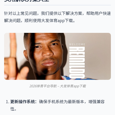
针对以上常见问题，我们提供以下解决方案，帮助用户快速
解决问题，顺利使用大发体育app下载。
2026体育平台导航 – 大发体育app下载
更新操作系统：
确保手机系统为最新版本，增强兼容
性。