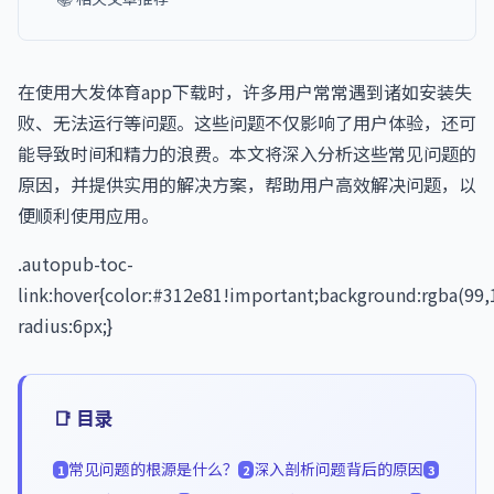
在使用大发体育app下载时，许多用户常常遇到诸如安装失
败、无法运行等问题。这些问题不仅影响了用户体验，还可
能导致时间和精力的浪费。本文将深入分析这些常见问题的
原因，并提供实用的解决方案，帮助用户高效解决问题，以
便顺利使用应用。
.autopub-toc-
link:hover{color:#312e81!important;background:rgba(99,
radius:6px;}
📑 目录
常见问题的根源是什么？
深入剖析问题背后的原因
1
2
3