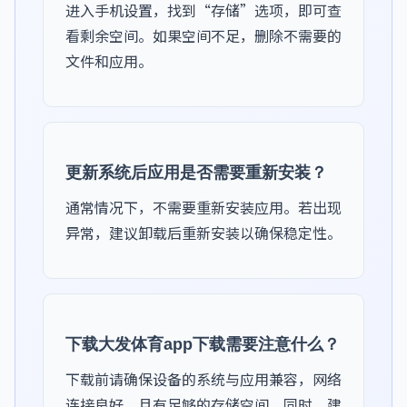
进入手机设置，找到“存储”选项，即可查
看剩余空间。如果空间不足，删除不需要的
文件和应用。
更新系统后应用是否需要重新安装？
通常情况下，不需要重新安装应用。若出现
异常，建议卸载后重新安装以确保稳定性。
下载大发体育app下载需要注意什么？
下载前请确保设备的系统与应用兼容，网络
连接良好，且有足够的存储空间。同时，建