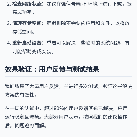
检查网络状态：
建议在强信号Wi-Fi环境下进行下载，提
高成功率。
清理存储空间：
定期删除不需要的应用和文件，以释放
存储空间。
重新启动设备：
重启可以解决一些临时的系统问题，有
时能帮助完成安装。
效果验证：用户反馈与测试结果
我们收集了大量用户反馈，并进行多次测试，验证这些解决
方案的有效性。
在一周的测试中，超过80%的用户反馈问题已解决，应用
运行稳定且流畅。大部分用户表示，按照我们的建议操作
后，问题迎刃而解。