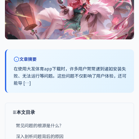
文章摘要
在使用大发体育app下载时，许多用户常常遇到诸如安装失
败、无法运行等问题。这些问题不仅影响了用户体验，还可
能导 […]
本文目录
常见问题的根源是什么？
深入剖析问题背后的原因