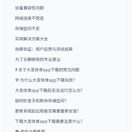
设备兼容性问题
网络连接不稳定
存储空间不足
实用解决方案大全
效果验证：用户反馈与测试结果
为了长期使用的专业建议
❓ 关于大发体育app下载的常见问题
💬 为什么大发体育app下载失败？
大发体育app下载后无法运行怎么办？
如何检查手机剩余存储空间？
更新系统后应用是否需要重新安装？
下载大发体育app下载需要注意什么？
📚 相关文章推荐