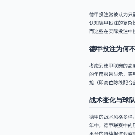
德甲投注常被认为只需
认知德甲投注的复杂
而这些在实际投注中
德甲投注为何
考虑到德甲联赛的高
的年度报告显示，德
抢（即高位防线配合
战术变化与球
德甲的战术风格多样
年中，德甲联赛中的
平台的持续报道观察