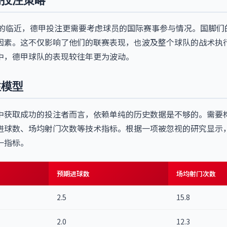
的投注策略
世界杯的临近，德甲投注更需要考虑球员的国际赛事参与情况。国脚
因素。这不仅影响了他们的联赛表现，也波及整个球队的战术执
中，德甲球队的表现较往年更为波动。
注模型
中获取成功的投注者而言，依赖单纯的历史数据是不够的。需要
进球数、场均射门次数等技术指标。根据一项被忽视的研究显示
一指标。
预期进球数
场均射门次数
2.5
15.8
2.0
12.3