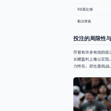
RB莱比锡
勒沃库森
投注的局限性
尽管有许多有效的投
长期盈利上难以实现
力所在，却也是挑战