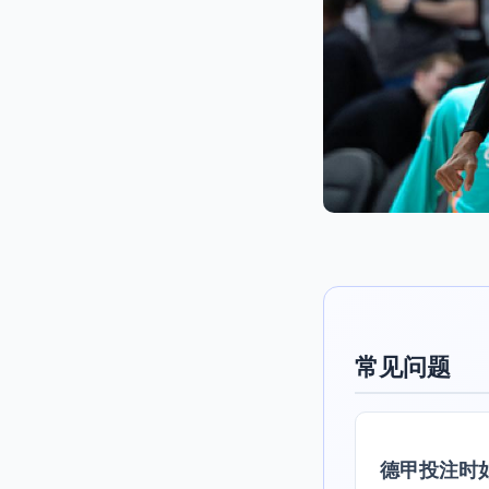
常见问题
德甲投注时