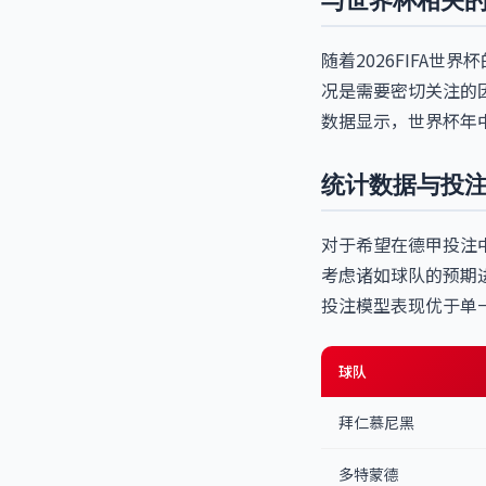
与世界杯相关
随着2026FIFA
况是需要密切关注的
数据显示，世界杯年
统计数据与投
对于希望在德甲投注
考虑诸如球队的预期
投注模型表现优于单
球队
拜仁慕尼黑
多特蒙德