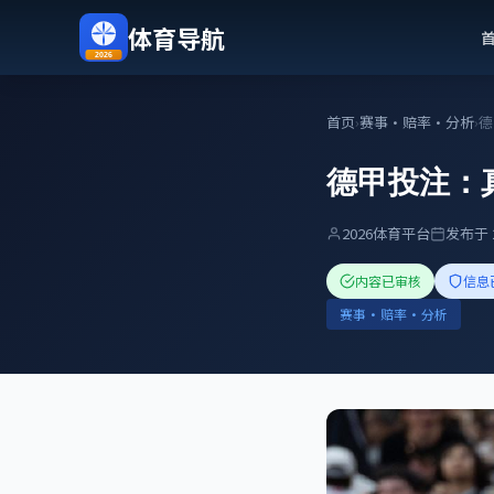
体育导航
2026
首页
›
赛事・赔率・分析
›
德
德甲投注：
2026体育平台
发布于 
内容已审核
信息
赛事・赔率・分析