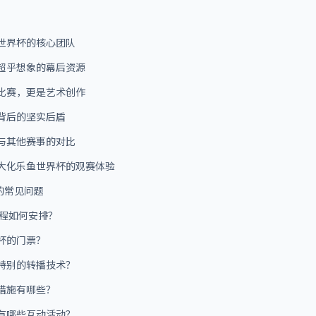
世界杯的核心团队
超乎想象的幕后资源
比赛，更是艺术创作
背后的坚实后盾
与其他赛事的对比
大化乐鱼世界杯的观赛体验
的常见问题
赛程如何安排？
杯的门票？
特别的转播技术？
措施有哪些？
有哪些互动活动？