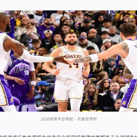
2026体育平台导航 – 乐鱼世界杯