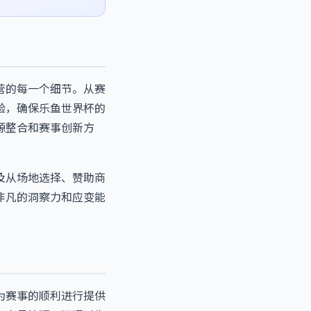
营的每一个细节。从赛
验，确保乐鱼世界杯的
源整合和赛事创新方
及从场地选择、赞助商
非凡的洞察力和应变能
为赛事的顺利进行提供