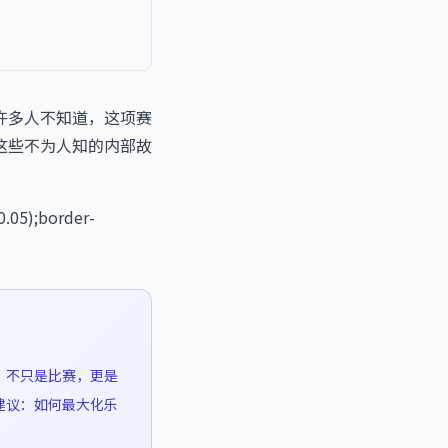
许多人不知道，这项赛
这些不为人知的内部故
0.05);border-
：不只是比赛，更是
建议：如何最大化乐