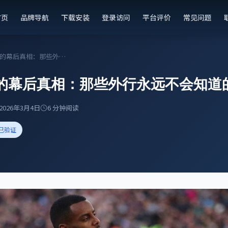
首页
品牌导航
下载安装
登录访问
平台评价
常见问题
乐鱼世界杯的幕后真相：那些外行永远不会知道的秘密
的幕后真相：那些外行永远不会知道
2026年3月4日
6 分钟阅读
已验证