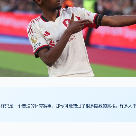
界杯只是一个普通的体育赛事，那你可能错过了很多隐藏的真相。许多人