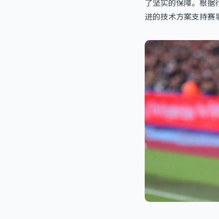
了坚实的保障。根据
进的技术方案支持赛