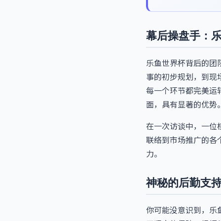
幕后操盘手：
乐鱼世界杯背后的团
事的初步规划，到现
每一个环节都完美运
面，具有显著的优势
在一次访谈中，一位
联络到市场推广的各
力。
神秘的后勤支
你可能没意识到，乐