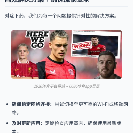
对症下药，我们为每一个问题提供针对性的解决方案。
2026体育平台导航 – 6686体育app登录
确保稳定网络连接：
尝试切换至更可靠的Wi-Fi或移动网
络。
及时更新应用：
定期检查应用商店，确保使用最新版
本。