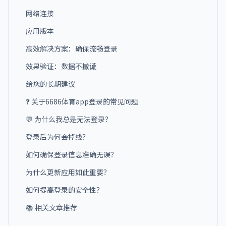
网络连接
应用版本
高效解决方案：确保流畅登录
效果验证：数据不撒谎
给您的长期建议
❓ 关于6686体育app登录的常见问题
💬 为什么我总是无法登录？
登录后为何会掉线？
如何确保登录信息准确无误？
为什么更新应用如此重要？
如何提高登录的安全性？
📚 相关文章推荐