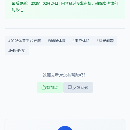
最后更新：2026年02月24日 | 内容经过专业审核，确保准确性和
时效性
#2026体育平台导航
#6686体育
#用户体验
#登录问题
#网络连接
这篇文章对您有帮助吗？
有帮助
反馈问题