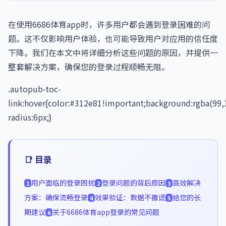
在使用6686体育app时，许多用户都会遇到登录困难的问
题。这不仅影响用户体验，也可能导致用户对应用的信任度
下降。我们在本文中将详细分析这些问题的原因，并提供一
整套解决方案，确保您的登录过程顺畅无阻。
.autopub-toc-
link:hover{color:#312e81!important;background:rgba(99,
radius:6px;}
📑 目录
用户面临的登录困扰
登录问题的背后原因
高效解决
1
2
3
方案：确保流畅登录
效果验证：数据不撒谎
给您的长
4
5
期建议
关于6686体育app登录的常见问题
6