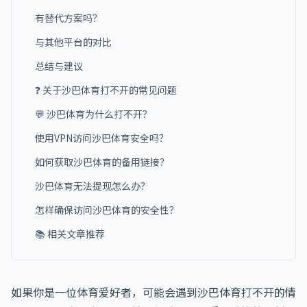
有替代方案吗？
与其他平台的对比
总结与建议
❓ 关于沙巴体育打不开的常见问题
💬 沙巴体育为什么打不开？
使用VPN访问沙巴体育安全吗？
如何获取沙巴体育的备用链接？
沙巴体育无法提现怎么办？
怎样确保访问沙巴体育的安全性？
📚 相关文章推荐
如果你是一位体育爱好者，可能会遇到沙巴体育打不开的情