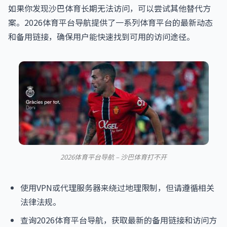
如果你发现沙巴体育长期无法访问，可以尝试其他替代方
案。2026体育平台导航提供了一系列体育平台的最新动态
和备用链接，确保用户能快速找到可用的访问途径。
2026体育平台导航 – 沙巴体育打不开
使用VPN或代理服务器来绕过地理限制，但请遵循相关
法律法规。
查询2026体育平台导航，获取最新的备用链接和访问方