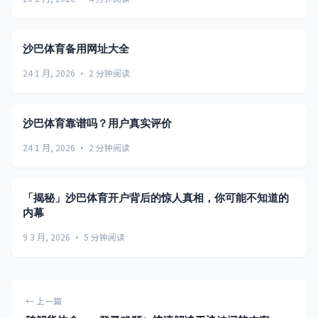
沙巴体育备用网址大全
24 1 月, 2026 · 2 分钟阅读
沙巴体育靠谱吗？用户真实评价
24 1 月, 2026 · 2 分钟阅读
「揭秘」沙巴体育开户背后的惊人真相，你可能不知道的
内幕
9 3 月, 2026 · 5 分钟阅读
← 上一篇