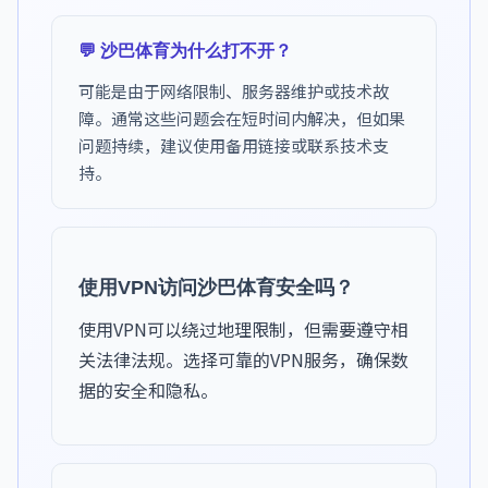
💬 沙巴体育为什么打不开？
可能是由于网络限制、服务器维护或技术故
障。通常这些问题会在短时间内解决，但如果
问题持续，建议使用备用链接或联系技术支
持。
使用VPN访问沙巴体育安全吗？
使用VPN可以绕过地理限制，但需要遵守相
关法律法规。选择可靠的VPN服务，确保数
据的安全和隐私。