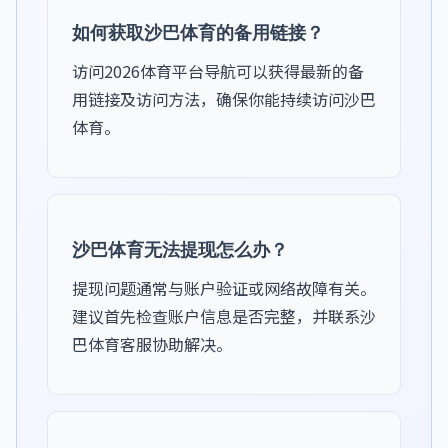
如何获取沙巴体育的备用链接？
访问2026体育平台导航可以获得最新的备
用链接及访问方法，确保你能持续访问沙巴
体育。
沙巴体育无法提现怎么办？
提现问题通常与账户验证或网络故障有关。
建议首先检查账户信息是否完整，并联系沙
巴体育客服协助解决。