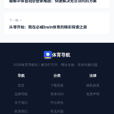
破解华体会app登录难题：快速解决无法访问的方案
下一篇 →
从零开始：我在必威bwin体育的精彩探索之旅
体育导航
2026
2026体育导航站！解决打不开、网址失效、登录失败问题。
导航
分类
法律
首页
下载安装
隐私政策
品牌导航
登录访问
免责声明
关于我们
平台评价
联系我们
常见问题