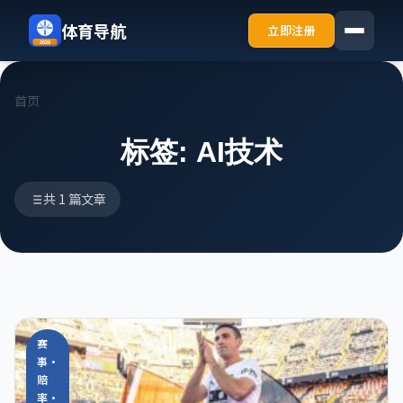
体育导航
立即注册
2026
首页
标签: AI技术
共 1 篇文章
赛
事・
赔
率・