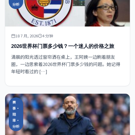
分析
18 7 月, 2026
4 分钟
2026世界杯门票多少钱？一个迷人的价格之旅
清晨的阳光透过窗帘洒在桌上，王阿姨一边刷着朋友
圈，一边思索着2026世界杯门票多少钱的问题。她记得
年轻时看过的 […]
赛
事・
赔
率・
分析