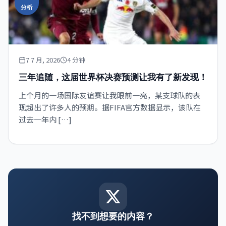
分析
7 7 月, 2026
4 分钟
三年追随，这届世界杯决赛预测让我有了新发现！
上个月的一场国际友谊赛让我眼前一亮，某支球队的表
现超出了许多人的预期。据FIFA官方数据显示，该队在
过去一年内 […]
找不到想要的内容？