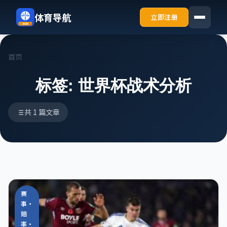
体育导航
立即注册
2026
首页
标签: 世界杯战术分析
共 1 篇文章
赛
事・
赔
率・