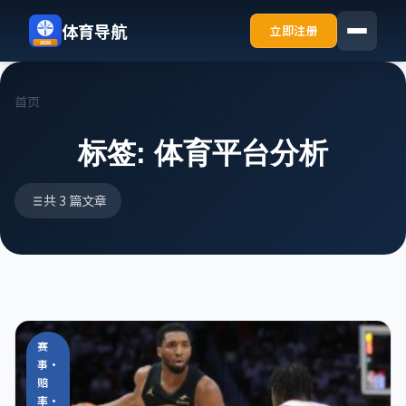
体育导航
立即注册
2026
首页
标签: 体育平台分析
共 3 篇文章
赛
事・
赔
率・