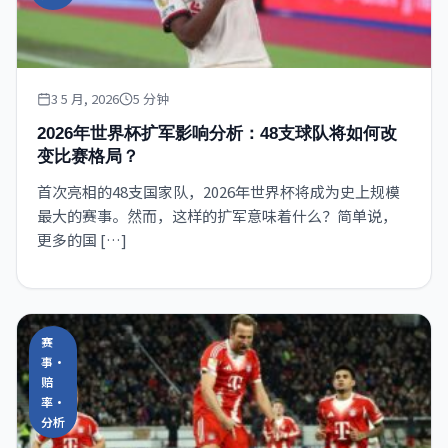
3 5 月, 2026
5 分钟
2026年世界杯扩军影响分析：48支球队将如何改
变比赛格局？
首次亮相的48支国家队，2026年世界杯将成为史上规模
最大的赛事。然而，这样的扩军意味着什么？简单说，
更多的国 […]
赛
事・
赔
率・
分析