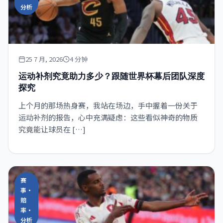
分析
25 7 月, 2026
4 分钟
运动补剂究竟助力多少？跟随世界杯幕后团队深度
探究
上个月的那场热身赛，我站在场边，手中握着一份关于
运动补剂的报告，心中充满疑虑：这些看似神奇的物质
究竟能让球员在 […]
赛
事・
赔
率・
分析