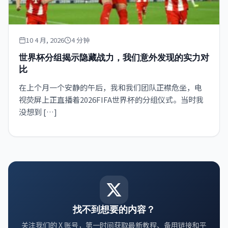
10 4 月, 2026
4 分钟
世界杯分组揭示隐藏战力，我们意外发现的实力对
比
在上个月一个安静的午后，我和我们团队正襟危坐，电
视荧屏上正直播着2026FIFA世界杯的分组仪式。当时我
没想到 […]
找不到想要的内容？
关注我们的 X 账号，第一时间获取最新教程、备用链接和平