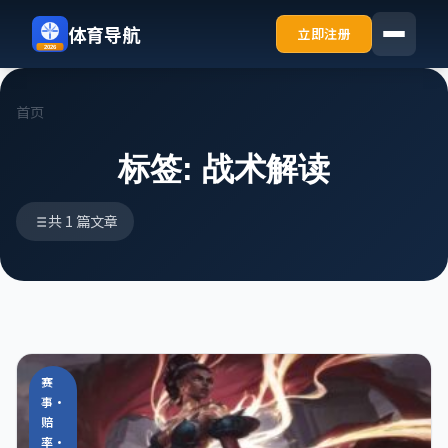
体育导航
立即注册
2026
首页
标签: 战术解读
共 1 篇文章
赛
事・
赔
率・