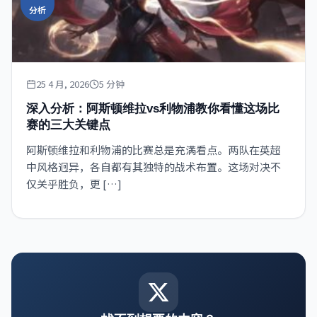
分析
25 4 月, 2026
5 分钟
深入分析：阿斯顿维拉vs利物浦教你看懂这场比
赛的三大关键点
阿斯顿维拉和利物浦的比赛总是充满看点。两队在英超
中风格迥异，各自都有其独特的战术布置。这场对决不
仅关乎胜负，更 […]